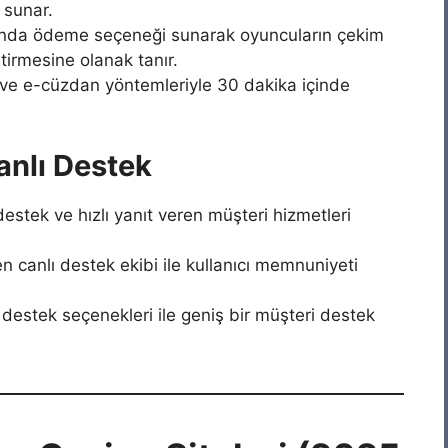
 sunar.
anında ödeme seçeneği sunarak oyuncuların çekim
ştirmesine olanak tanır.
ve e-cüzdan yöntemleriyle 30 dakika içinde
anlı Destek
 destek ve hızlı yanıt veren müşteri hizmetleri
n canlı destek ekibi ile kullanıcı memnuniyeti
 destek seçenekleri ile geniş bir müşteri destek