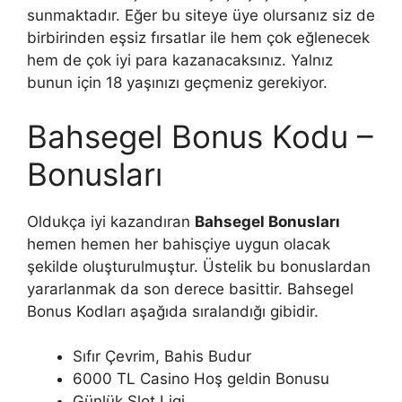
sunmaktadır. Eğer bu siteye üye olursanız siz de
birbirinden eşsiz fırsatlar ile hem çok eğlenecek
hem de çok iyi para kazanacaksınız. Yalnız
bunun için 18 yaşınızı geçmeniz gerekiyor.
Bahsegel Bonus Kodu –
Bonusları
Oldukça iyi kazandıran
Bahsegel Bonusları
hemen hemen her bahisçiye uygun olacak
şekilde oluşturulmuştur. Üstelik bu bonuslardan
yararlanmak da son derece basittir. Bahsegel
Bonus Kodları aşağıda sıralandığı gibidir.
Sıfır Çevrim, Bahis Budur
6000 TL Casino Hoş geldin Bonusu
Günlük Slot Ligi