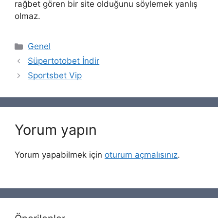
rağbet gören bir site olduğunu söylemek yanlış
olmaz.
Kategoriler
Genel
Süpertotobet İndir
Sportsbet Vip
Yorum yapın
Yorum yapabilmek için
oturum açmalısınız
.