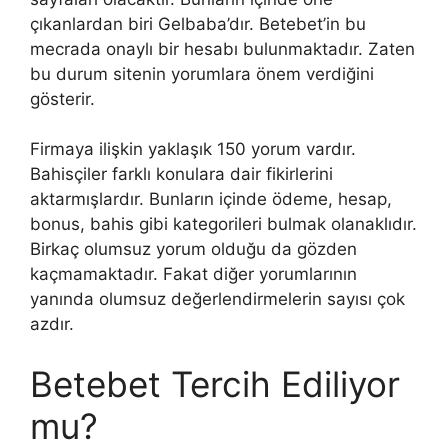
çıkanlardan biri Gelbaba’dır. Betebet’in bu
mecrada onaylı bir hesabı bulunmaktadır. Zaten
bu durum sitenin yorumlara önem verdiğini
gösterir.
Firmaya ilişkin yaklaşık 150 yorum vardır.
Bahisçiler farklı konulara dair fikirlerini
aktarmışlardır. Bunların içinde ödeme, hesap,
bonus, bahis gibi kategorileri bulmak olanaklıdır.
Birkaç olumsuz yorum olduğu da gözden
kaçmamaktadır. Fakat diğer yorumlarının
yanında olumsuz değerlendirmelerin sayısı çok
azdır.
Betebet Tercih Ediliyor
mu?