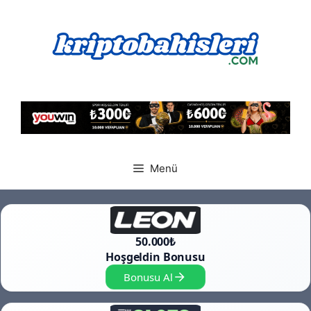
İçeriğe
atla
Menü
50.000₺
Hoşgeldin Bonusu
Bonusu Al