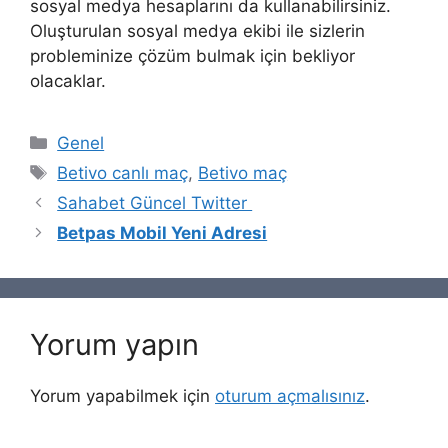
sosyal medya hesaplarını da kullanabilirsiniz.
Oluşturulan sosyal medya ekibi ile sizlerin
probleminize çözüm bulmak için bekliyor
olacaklar.
Kategoriler
Genel
Etiketler
Betivo canlı maç
,
Betivo maç
Sahabet Güncel Twitter
Betpas Mobil Yeni Adresi
Yorum yapın
Yorum yapabilmek için
oturum açmalısınız
.