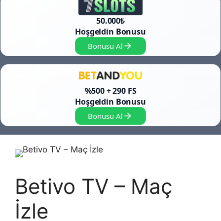
50.000₺
Hoşgeldin Bonusu
Bonusu Al
%500 + 290 FS
Hoşgeldin Bonusu
Bonusu Al
Betivo TV – Maç
İzle