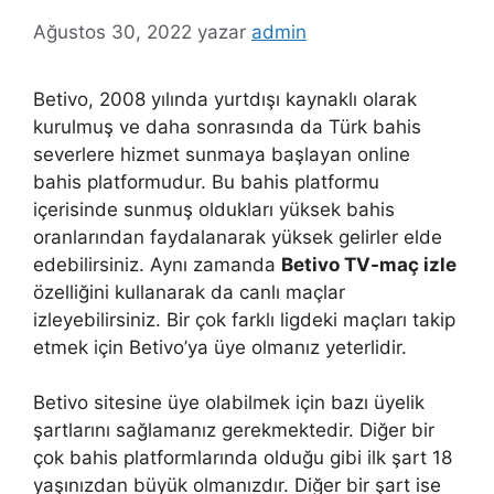
Ağustos 30, 2022
yazar
admin
Betivo, 2008 yılında yurtdışı kaynaklı olarak
kurulmuş ve daha sonrasında da Türk bahis
severlere hizmet sunmaya başlayan online
bahis platformudur. Bu bahis platformu
içerisinde sunmuş oldukları yüksek bahis
oranlarından faydalanarak yüksek gelirler elde
edebilirsiniz. Aynı zamanda
Betivo TV-maç izle
özelliğini kullanarak da canlı maçlar
izleyebilirsiniz. Bir çok farklı ligdeki maçları takip
etmek için Betivo’ya üye olmanız yeterlidir.
Betivo sitesine üye olabilmek için bazı üyelik
şartlarını sağlamanız gerekmektedir. Diğer bir
çok bahis platformlarında olduğu gibi ilk şart 18
yaşınızdan büyük olmanızdır. Diğer bir şart ise