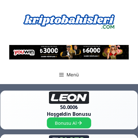
İçeriğe
atla
Menü
50.000₺
Hoşgeldin Bonusu
Bonusu Al