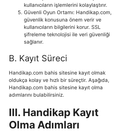
kullanıcıların işlemlerini kolaylaştırır.
Güvenli Oyun Ortamı: Handikap.com,
güvenlik konusuna önem verir ve
kullanıcıların bilgilerini korur. SSL
şifreleme teknolojisi ile veri güvenliği
sağlanır.
B. Kayıt Süreci
Handikap.com bahis sitesine kayıt olmak
oldukça kolay ve hızlı bir süreçtir. Aşağıda,
Handikap.com bahis sitesine kayıt olma
adımlarını bulabilirsiniz.
III. Handikap Kayıt
Olma Adımları