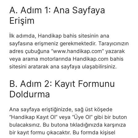
A. Adım 1: Ana Sayfaya
Erişim
İlk adımda, Handikap bahis sitesinin ana
sayfasına erişmeniz gerekmektedir. Tarayıcınızın
adres çubuğuna “www.handikap.com” yazarak
veya arama motorlarında Handikap.com bahis
sitesini aratarak ana sayfaya ulaşabilirsiniz.
B. Adım 2: Kayıt Formunu
Doldurma
Ana sayfaya eriştiğinizde, sağ üst köşede
“Handikap Kayıt Ol” veya “Üye Ol” gibi bir buton
bulacaksınız. Bu butona tıkladığınızda karşınıza
bir kayıt formu çıkacaktır. Bu formda kişisel