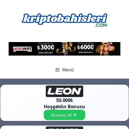
İçeriğe
atla
Menü
50.000₺
Hoşgeldin Bonusu
Bonusu Al