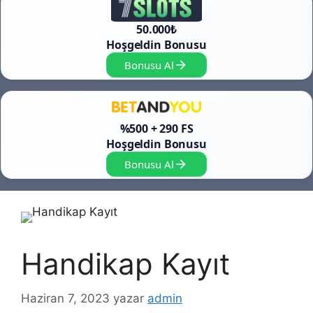
50.000₺
Hoşgeldin Bonusu
Bonusu Al
%500 + 290 FS
Hoşgeldin Bonusu
Bonusu Al
Handikap Kayıt
Haziran 7, 2023
yazar
admin