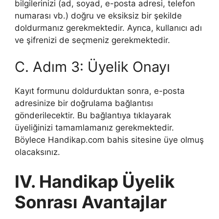
bilgilerinizi (ad, soyad, e-posta adresi, telefon
numarası vb.) doğru ve eksiksiz bir şekilde
doldurmanız gerekmektedir. Ayrıca, kullanıcı adı
ve şifrenizi de seçmeniz gerekmektedir.
C. Adım 3: Üyelik Onayı
Kayıt formunu doldurduktan sonra, e-posta
adresinize bir doğrulama bağlantısı
gönderilecektir. Bu bağlantıya tıklayarak
üyeliğinizi tamamlamanız gerekmektedir.
Böylece Handikap.com bahis sitesine üye olmuş
olacaksınız.
IV. Handikap Üyelik
Sonrası Avantajlar