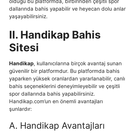
olduğu bu platformda, birbirinden çeşitli spor
dallarında bahis yapabilir ve heyecan dolu anlar
yaşayabilirsiniz.
II. Handikap Bahis
Sitesi
Handikap
, kullanıcılarına birçok avantaj sunan
güvenilir bir platformdur. Bu platformda bahis
yaparken yüksek oranlardan yararlanabilir, canlı
bahis seçeneklerini deneyimleyebilir ve çeşitli
spor dallarında bahis yapabilirsiniz.
Handikap.com’un en önemli avantajları
şunlardır:
A. Handikap Avantajları