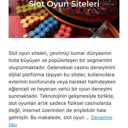
Slot oyun siteleri, çevrimiçi kumar dünyasının
hızla büyüyen ve popülerleşen bir segmentini
oluşturmaktadır. Geleneksel casino deneyimini
dijital platforma taşıyan bu siteler, kullanıcılara
evlerinin konforunda veya hareket halindeyken
eğlenceli ve heyecan verici bir oyun deneyimi
sunmaktadır. Teknolojinin gelişmesiyle birlikte,
slot oyunları artık sadece fiziksel casinolarda
değil, internet üzerinden de erişilebilir hale
gelmiştir. Bu makalede, slot oyun …
Devamını
oku