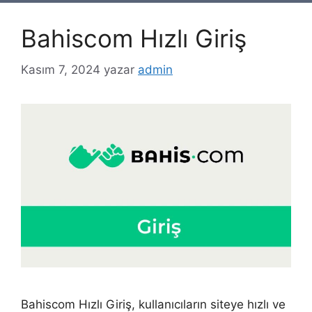
Bahiscom Hızlı Giriş
Kasım 7, 2024
yazar
admin
Bahiscom Hızlı Giriş, kullanıcıların siteye hızlı ve