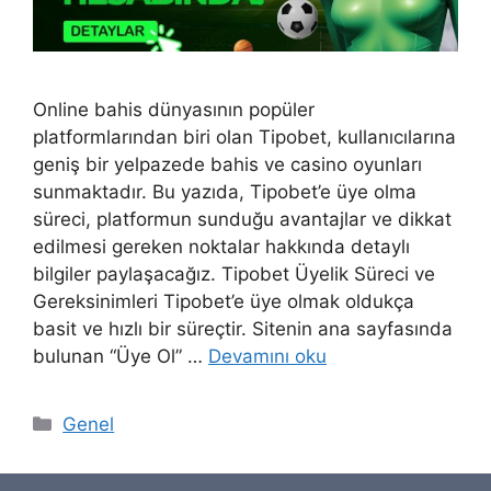
Online bahis dünyasının popüler
platformlarından biri olan Tipobet, kullanıcılarına
geniş bir yelpazede bahis ve casino oyunları
sunmaktadır. Bu yazıda, Tipobet’e üye olma
süreci, platformun sunduğu avantajlar ve dikkat
edilmesi gereken noktalar hakkında detaylı
bilgiler paylaşacağız. Tipobet Üyelik Süreci ve
Gereksinimleri Tipobet’e üye olmak oldukça
basit ve hızlı bir süreçtir. Sitenin ana sayfasında
bulunan “Üye Ol” …
Devamını oku
Kategoriler
Genel