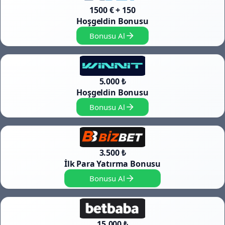
1500 € + 150
Hoşgeldin Bonusu
Bonusu Al
5.000 ₺
Hoşgeldin Bonusu
Bonusu Al
3.500 ₺
İlk Para Yatırma Bonusu
Bonusu Al
15.000 ₺