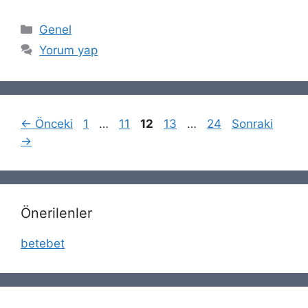
Kategoriler
Genel
Yorum yap
Sayfa
Sayfa
Sayfa
Sayfa
Sayfa
←
Önceki
1
…
11
12
13
…
24
Sonraki
→
Önerilenler
betebet