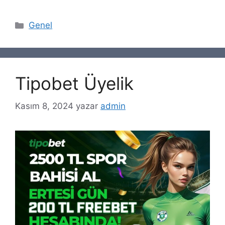
Kategoriler
Genel
Tipobet Üyelik
Kasım 8, 2024
yazar
admin