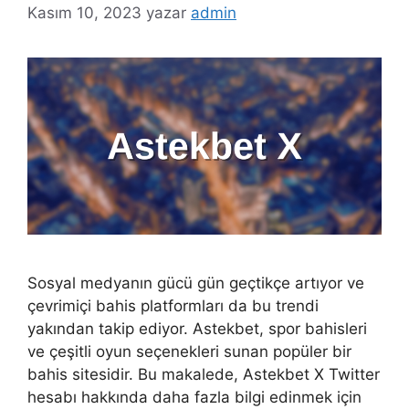
Kasım 10, 2023
yazar
admin
Sosyal medyanın gücü gün geçtikçe artıyor ve
çevrimiçi bahis platformları da bu trendi
yakından takip ediyor. Astekbet, spor bahisleri
ve çeşitli oyun seçenekleri sunan popüler bir
bahis sitesidir. Bu makalede, Astekbet X Twitter
hesabı hakkında daha fazla bilgi edinmek için