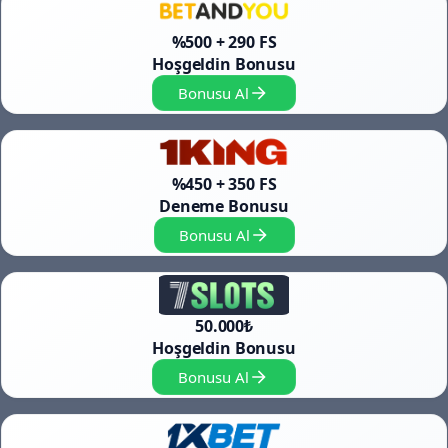
%500 + 290 FS
Hoşgeldin Bonusu
Bonusu Al
%450 + 350 FS
Deneme Bonusu
Bonusu Al
50.000₺
Hoşgeldin Bonusu
Bonusu Al