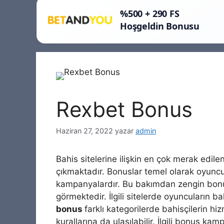
%500 + 290 FS
Hoşgeldin Bonusu
Rexbet Bonus
Haziran 27, 2022
yazar
admin
Bahis sitelerine ilişkin en çok merak edil
çıkmaktadır. Bonuslar temel olarak oyun
kampanyalardır. Bu bakımdan zengin bonus
görmektedir. İlgili sitelerde oyuncuların 
bonus
farklı kategorilerde bahisçilerin h
kurallarına da ulaşılabilir. İlgili bonus ka