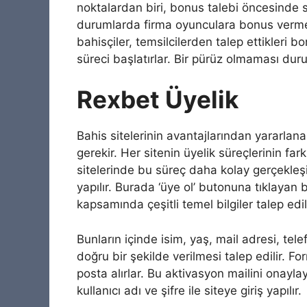
noktalardan biri, bonus talebi öncesinde 
durumlarda firma oyunculara bonus vermem
bahisçiler, temsilcilerden talep ettikleri bo
süreci başlatırlar. Bir pürüz olmaması duru
Rexbet Üyelik
Bahis sitelerinin avantajlarından yararlan
gerekir. Her sitenin üyelik süreçlerinin fa
sitelerinde bu süreç daha kolay gerçekleş
yapılır. Burada ‘üye ol’ butonuna tıklayan b
kapsamında çeşitli temel bilgiler talep edili
Bunların içinde isim, yaş, mail adresi, tel
doğru bir şekilde verilmesi talep edilir. 
posta alırlar. Bu aktivasyon mailini onayla
kullanıcı adı ve şifre ile siteye giriş yapılır.