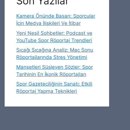
Son Yazılar
Kamera Önünde Başarı: Sporcular
İçin Medya İlişkileri Ve İtibar
Yeni Nesil Sohbetler: Podcast ve
YouTube Spor Röportaj Trendleri
Sıcağı Sıcağına Analiz: Maç Sonu
Röportajlarında Stres Yönetimi
Manşetleri Süsleyen Sözler: Spor
Tarihinin En İkonik Röportajları
Spor Gazeteciliğinin Sanatı: Etkili
Röportaj Yapma Teknikleri