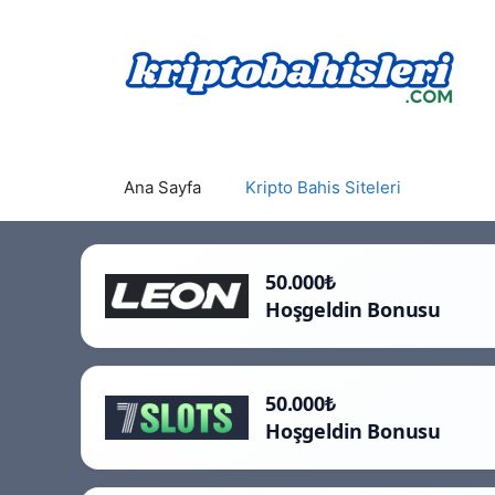
İçeriğe
atla
Ana Sayfa
Kripto Bahis Siteleri
50.000₺
Hoşgeldin Bonusu
50.000₺
Hoşgeldin Bonusu